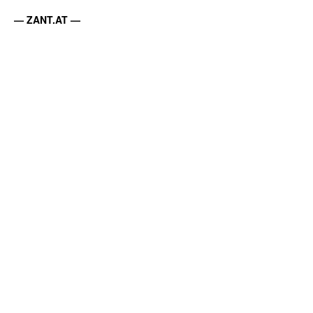
— ZANT.AT —